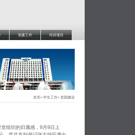
作
党建工作
培训项目
首页
»
学生工作
» 党团建设
对党组织的归属感，
9
月
9
日上
云、党总支副书记张志娟应邀出