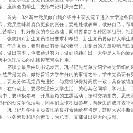
席。座谈会由学生二支部书记叶潇舟主持。
首先，
8
名新生党员做自我介绍并主要交流了进入大学这些
示，党员意味着肩负更多的责任，要处处做表率，做好自己，帮
刻苦学习，打好坚实的专业基础，同时要参加各种团学组织、社
张志娟对新生党员提出要求和希望。新生党员要做好大学生
惯。作为党员，要对自己有更高的要求，用党员的力量影响周围
强，做出表率，争取通过努力，做到脱颖而出，大学是人生的新
活中体现党员的先锋模范带头作用。
座谈会最后由巩书记发言。巩书记先简单介绍学校党组织的
人然后是党员。做好普通大学生分内的事情之外，学生党员要有
上，要充分体现党员先进性，与党组织保持高度一致，具备敏锐
事；在行动上，要尽快适应大学生活，关心其它同学，学习上、
动中，要积极参与，开展新颖的主题活动，按时交纳党费、思想
进行的创先争优活动，同学们应该积极参与，向身边的成才表率
巩书记对学生党员表现的良好素质给与肯定，鼓励大家不断
质、业务素质和综合素质，为总支、支部做出更大的贡献。