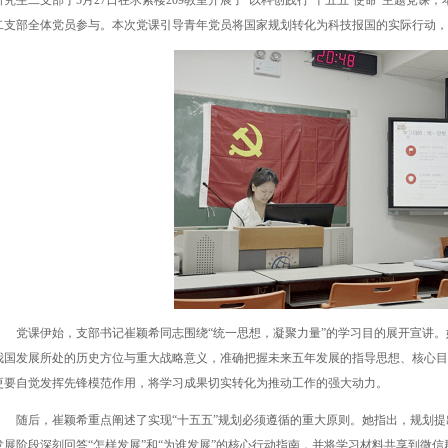
研究生二支部于5月27日在求索楼209教室开展了“以科创践行‘十五五’使命”主题党
二支部全体党员参与。本次党课引导青年党员将国家规划转化为科技报国的实际行动，
党课伊始，支部书记崔颖希同志围绕“统一思想，凝聚力量”的学习目的展开宣讲。
我国发展所处的历史方位与重大战略意义，准确把握未来五年发展的指导思想、核心目
更要自觉发挥先锋模范作用，将学习成果切实转化为推动工作的强大动力。
随后，崔颖希重点阐述了实现“十五五”规划必须遵循的重大原则。她指出，规划提
发展阶段深刻回答“怎样发展”和“为谁发展”的核心行动指南，并将学习材料共享到微