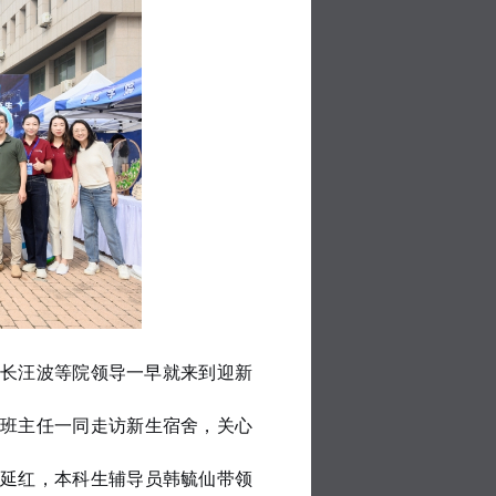
长汪波等院领导一早就来到迎新
班主任一同走访新生宿舍，关心
张延红
，本科生辅导员韩毓仙
带领